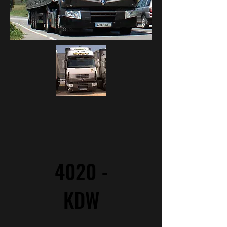
4020 -
KDW