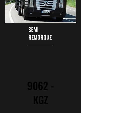
FVB
SEMI-
REMORQUE
9062 -
KGZ