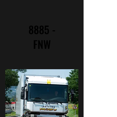
8885 -
FNW
2983 -