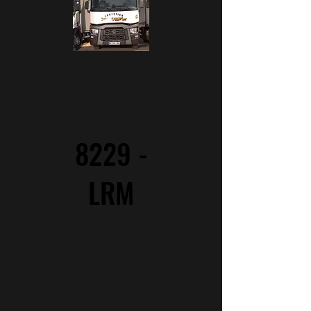
8229 -
LRM