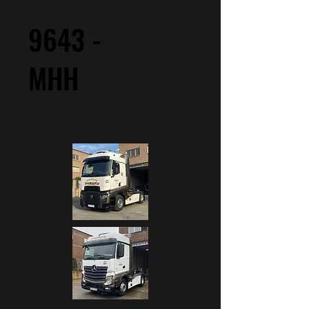
9643 -
MHH